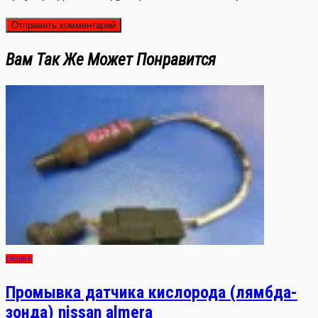
Вам Так Же Может Понравится
ОБЩЕЕ
Промывка датчика кислорода (лямбда-
зонда) nissan almera