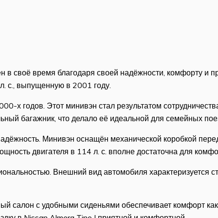
ен в своё время благодаря своей надёжности, комфорту и п
. с., выпущенную в 2001 году.
2000-х годов. Этот минивэн стал результатом сотрудничеств
ьный багажник, что делало её идеальной для семейных поез
о надёжность. Минивэн оснащён механической коробкой пере
ность двигателя в 114 л. с. вполне достаточна для комфор
кциональностью. Внешний вид автомобиля характеризуется 
ый салон с удобными сиденьями обеспечивает комфорт как 
ку в Nissan Almera Tino I приятной и комфортной.