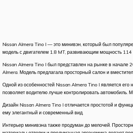
Nissan Almera Tino I — это минивэн, который был популяр
модель с двигателем 1.8 MT, развивающим мощность 114 л
Nissan Almera Tino I был представлен на рынке в начале 
Almera. Модель предлагала просторный салон и вместител
Одной из особенностей Nissan Almera Tino I является ег
позволяет водителю лучше контролировать автомобиль. Мощ
Дизайн Nissan Almera Tino I отличается простотой и фун
ему элегантный и современный вид.
Интерьер минивэна также продуман до мелочей. Просторн
материалы отделки и продуманная эргономика делают поезд